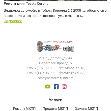
Ремонт мкпп Toyata Corolla
Владелец автомобиля Тойота Королла 1.6 2008 г.в. обратился в
автосервис из-за появившегося шума в мкпп, а т...
Подробнее
МО. г. Долгопрудный,
Береговой проезд, 5
+7(926)226-77-13
,
+7(916)422-77-13
,
+7(925)007-19-44
,
+7(926)909-69-36
,
rost@ремонт-мкпп.рф
Услуги
Ремонт МКПП
Продажа МКПП
Замена МКПП