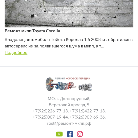
Ремонт мкпп Toyata Corolla
Владелец автомобиля Тойота Королла 1.6 2008 г.в. обратился в
автосервис из-за появившегося шума в мкпп, а т...
Подробнее
МО. г. Долгопрудный,
Береговой проезд, 5
+7(926)226-77-13
,
+7(916)422-77-13
,
+7(925)007-19-44
,
+7(926)909-69-36
,
rost@ремонт-мкпп.рф