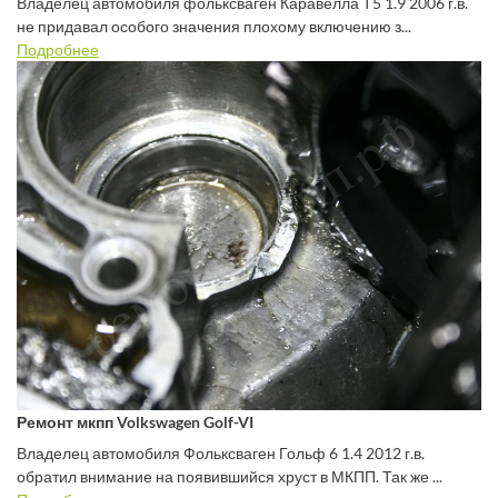
Владелец автомобиля фольксваген Каравелла Т5 1.9 2006 г.в.
не придавал особого значения плохому включению з...
Подробнее
Ремонт мкпп Volkswagen Golf-VI
Владелец автомобиля Фольксваген Гольф 6 1.4 2012 г.в.
обратил внимание на появившийся хруст в МКПП. Так же ...