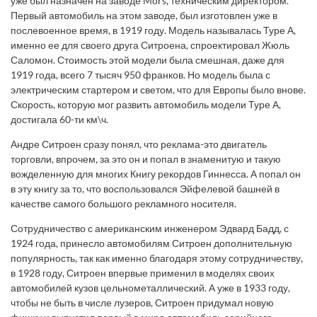
уже был назначен на заводе Mors, техническим директором.
Первый автомобиль на этом заводе, был изготовлен уже в
послевоенное время, в 1919 году. Модель называлась Туре А,
именно ее для своего друга Ситроена, спроектировал Жюль
Саломон. Стоимость этой модели была смешная, даже для
1919 года, всего 7 тысяч 950 франков. Но модель была с
электрическим стартером и светом, что для Европы было внове.
Скорость, которую мог развить автомобиль модели Туре А,
достигала 60-ти км\ч.
Андре Ситроен сразу понял, что реклама-это двигатель
торговли, впрочем, за это он и попал в знаменитую и такую
вожделенную для многих Книгу рекордов Гиннесса. А попал он
в эту книгу за то, что воспользовался Эйфелевой башней в
качестве самого большого рекламного носителя.
Сотрудничество с американским инженером Эдвард Бадд, с
1924 года, принесло автомобилям Ситроен дополнительную
популярность, так как именно благодаря этому сотрудничеству,
в 1928 году, Ситроен впервые применил в моделях своих
автомобилей кузов цельнометаллический. А уже в 1933 году,
чтобы не быть в числе лузеров, Ситроен придумал новую