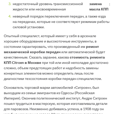
недостаточный уровень трансмиссионной
замена
;
жидкости или несвоевременная
масла КПП
неверный порядок переключения передач, а также езда
на передачах, которые не соответствуют режимам работы
силовой установки.
Опытный специалист, который имеет у себя в арсенале
хорошее оборудование и высокоточные инструменты, в
состоянии гарантировать, что произведенный им
ремонт
механической коробки передач
или автоматической будет
качественным. Сказать заранее, какова
стоимость ремонта
КПП Citroen в Москве
при той или иной неполадке достаточно
сложно, объем предстоящих работ и надобность замены
конкретных элементов можно определить лишь после
диагностики техсостояния коробки передач специалистом.
Основатель торговой марки автомобилей «Ситроен», был
выходцем из семьи эмигрантов из Одессы (Российская
Империя). Окончив политехнический институт, Андре Ситроен
пошел трудиться в мастерскую, которая изготавливала детали
для паровозов. Неизменно добиваясь успеха, в 1908 году он