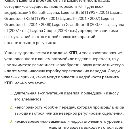
Renault Laguna в Москве
. Опыт и компетентность наших
сотрудников, осуществляющих ремонт КПП для всех
модификаций Renault Laguna: Laguna (B56) (1993 - 2001) Laguna
Grandtour (K56) (1995 - 2001) Laguna II (2001 - 2007) Laguna
Grandtour II (2001 - 2008) Laguna Grandtour III (2007 - н.в.) Laguna
III (2007 - н.в.) Laguna Coupe (2008 - н.в.) , придерживание ими
всех указаний изготовителей являются гарантий
положительного результата.
У нас осуществляется и
продажа КПП
, и если восстановление
установленного в вашем автомобиле изделия нереален, то у
нас вы имеете возможность приобрести новую автоматическую
или же механическую коробку переключения передач. Среди
главных причин, какие могут привести к надобности
ремонта
КПП
, можно отметить:
длительная эксплуатация изделия, приведший к износу
его элементов;
неисправность коробки передач, которая произошла из-за
выхода из строя или же неверной регулировки сцепления;
несвоевременная
замена
или недостаточный его уровень,
масла
что ведет к выходу из строя всей