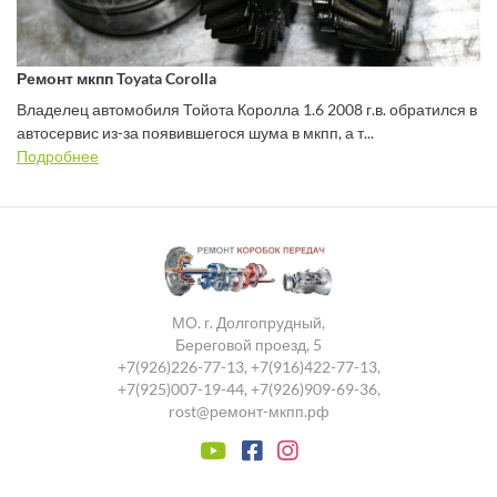
Ремонт мкпп Toyata Corolla
Владелец автомобиля Тойота Королла 1.6 2008 г.в. обратился в
автосервис из-за появившегося шума в мкпп, а т...
Подробнее
МО. г. Долгопрудный,
Береговой проезд, 5
+7(926)226-77-13
,
+7(916)422-77-13
,
+7(925)007-19-44
,
+7(926)909-69-36
,
rost@ремонт-мкпп.рф