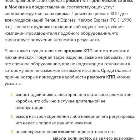
неисправности стоит сделать
ремонт КПП для Renault Express
в Москве
на предоставлении соответствующих услуг
специализируется наша фирма. Производя ремонт КПП для
всех модификаций Renault Express: Kangoo Express (FC_) (1998 -
н.в.) , наши сотрудники в точности соблюдают все указания
компании-производителя подобного оборудования, что
гарантирует получение желаемого результата.
У нас также осуществляется
продажа КПП
автоматических и
механических. Покупая такое изделие, важно не забывать, что
это сложное оборудование, при не надлежащем отношении к
которому вполне возможен его выход из строя. Среди главных
причин, которые приводят к надобности
ремонта КПП
, можно
указать:
износ подшипников, шестерен или остальных элементов
коробки, что обычно в случае длительной ее
эксплуатации;
выход из строя сцепления либо неверная его регулировка,
что ведет к поломке данного изделия;
несвоевременная
замена
или недостаточное его
масла
количество, из-за чего возможен