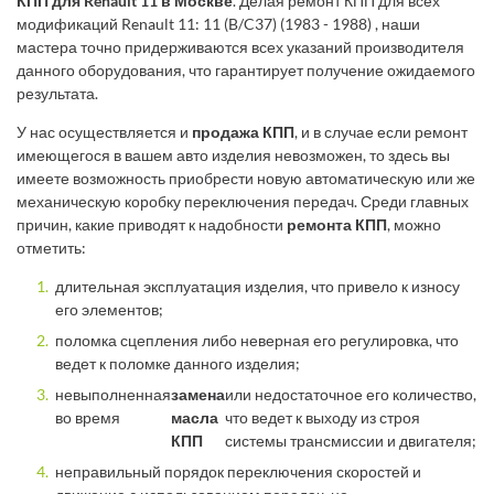
КПП для Renault 11 в Москве
. Делая ремонт КПП для всех
модификаций Renault 11: 11 (B/C37) (1983 - 1988) , наши
мастера точно придерживаются всех указаний производителя
данного оборудования, что гарантирует получение ожидаемого
результата.
У нас осуществляется и
продажа КПП
, и в случае если ремонт
имеющегося в вашем авто изделия невозможен, то здесь вы
имеете возможность приобрести новую автоматическую или же
механическую коробку переключения передач. Среди главных
причин, какие приводят к надобности
ремонта КПП
, можно
отметить:
длительная эксплуатация изделия, что привело к износу
его элементов;
поломка сцепления либо неверная его регулировка, что
ведет к поломке данного изделия;
невыполненная
замена
или недостаточное его количество,
во время
масла
что ведет к выходу из строя
КПП
системы трансмиссии и двигателя;
неправильный порядок переключения скоростей и