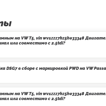
ты
ным на VW T5, vin wv1zzz7hz5h033348 Двигатель
ал или совместимо с 2.5tdi?
 DSG7 в сборе с маркировкой PWD на VW Passa
ным на VW T5, vin wv1zzz7hz5h033348 Двигатель
ал или совместимо с 2.5tdi?