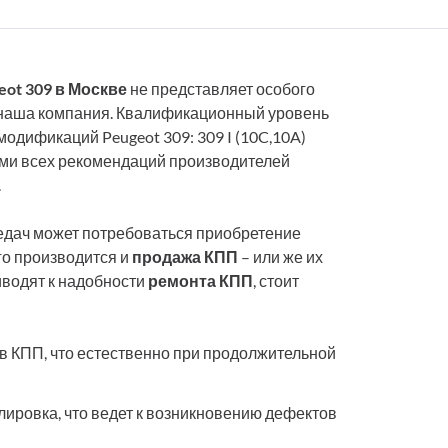
eot 309 в Москве
не представляет особого
и наша компания. Квалификационный уровень
одификаций Peugeot 309: 309 I (10C,10A)
ие ими всех рекомендаций производителей
.
редач может потребоваться приобретение
го производится и
продажа КПП
– или же их
иводят к надобности
ремонта КПП
, стоит
в КПП, что естественно при продолжительной
лировка, что ведет к возникновению дефектов