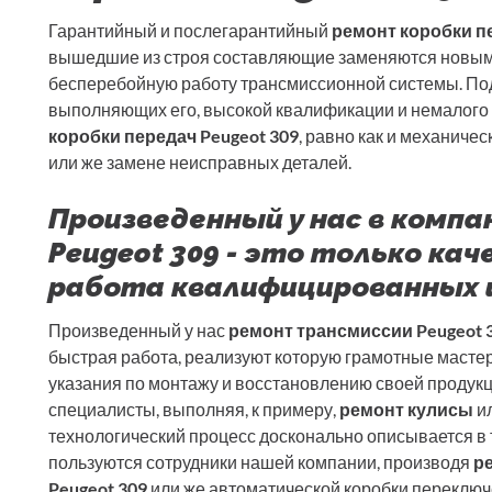
Гарантийный и послегарантийный
ремонт коробки пе
вышедшие из строя составляющие заменяются новыми
бесперебойную работу трансмиссионной системы. П
выполняющих его, высокой квалификации и немалого
коробки передач Peugeot 309
, равно как и механиче
или же замене неисправных деталей.
Произведенный у нас в комп
Peugeot 309 - это только ка
работа квалифицированных 
Произведенный у нас
ремонт трансмиссии Peugeot 
быстрая работа, реализуют которую грамотные масте
указания по монтажу и восстановлению своей продукц
специалисты, выполняя, к примеру,
ремонт кулисы
ил
технологический процесс досконально описывается в 
пользуются сотрудники нашей компании, производя
р
Peugeot 309
или же автоматической коробки переключ