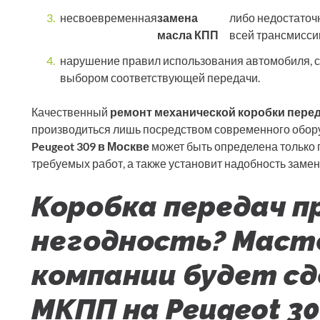
несвоевременная
замена
либо недостаточн
масла КПП
всей трансмиссии
нарушение правил использования автомобиля, с
выбором соответствующей передачи.
Качественный
ремонт механической коробки пере
производиться лишь посредством современного обор
Peugeot 309 в Москве
может быть определена только п
требуемых работ, а также установит надобность замен
Коробка передач п
негодность? Маст
компании будет с
МКПП на Peugeot 30