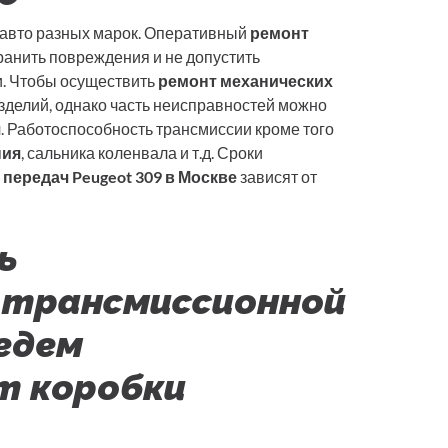
 авто разных марок. Оперативный
ремонт
ранить повреждения и не допустить
и. Чтобы осуществить
ремонт механических
изделий, однако часть неисправностей можно
ч. Работоспособность трансмиссии кроме того
ния
, сальника коленвала и т.д. Сроки
передач Peugeot 309 в Москве
зависят от
ь
 трансмиссионной
едем
т коробки