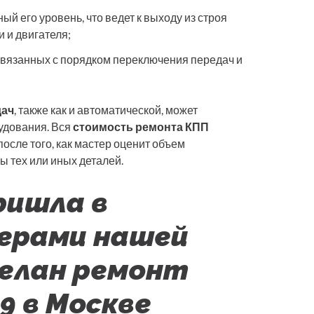
ый его уровень, что ведет к выходу из строя
 и двигателя;
вязанных с порядком переключения передач и
дач
, также как и автоматической, может
удования. Вся
стоимость ремонта КПП
осле того, как мастер оценит объем
ы тех или иных деталей.
ришла в
ерами нашей
делан ремонт
9 в Москве