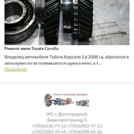
Ремонт мкпп Toyata Corolla
Владелец автомобиля Тойота Королла 1.6 2008 г.в. обратился в
автосервис из-за появившегося шума в мкпп, а т...
Подробнее
МО. г. Долгопрудный,
Береговой проезд, 5
+7(926)226-77-13
,
+7(916)422-77-13
,
+7(925)007-19-44
,
+7(926)909-69-36
,