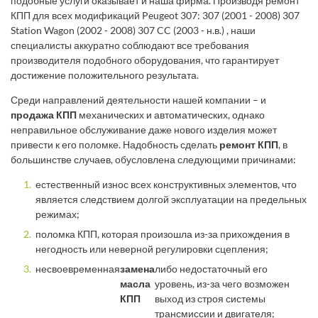
подобные услуги оказывает и наша фирма. Производя ремонт
КПП для всех модификаций Peugeot 307: 307 (2001 - 2008) 307
Station Wagon (2002 - 2008) 307 CC (2003 - н.в.) , наши
специалисты аккуратно соблюдают все требования
производителя подобного оборудования, что гарантирует
достижение положительного результата.
Среди направлений деятельности нашей компании – и
продажа КПП
механических и автоматических, однако
неправильное обслуживание даже нового изделия может
привести к его поломке. Надобность сделать
ремонт КПП
, в
большинстве случаев, обусловлена следующими причинами:
естественный износ всех конструктивных элементов, что
является следствием долгой эксплуатации на предельных
режимах;
поломка КПП, которая произошла из-за прихождения в
негодность или неверной регулировки сцепления;
несвоевременная
замена
либо недостаточный его
масла
уровень, из-за чего возможен
КПП
выход из строя системы
трансмиссии и двигателя;