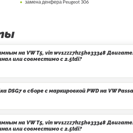
замена денфера Peugeot 306
ты
ным на VW T5, vin wv1zzz7hz5h033348 Двигатель
ал или совместимо с 2.5tdi?
 DSG7 в сборе с маркировкой PWD на VW Passa
ным на VW T5, vin wv1zzz7hz5h033348 Двигатель
ал или совместимо с 2.5tdi?