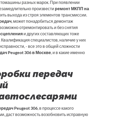
автомашины разных марок. При появлении
езамедлительно произвести
ремонт МКПП на
стить выхода из строя элементов трансмиссии.
редач
, может понадобиться демонтаж
возможно отремонтировать и без снятия
 сцепления
и других составляющих тоже
 Квалификация специалистов, наличие у них
исправности, - все это в общей сложности
дач Peugeot 306 в Москве
, и в какие именно
робки передач
ый
 автослесарями
редач Peugeot 306
, в процессе какого
и, даст возможность возобновить исправную