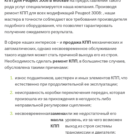
КПП для Peugeot 3008 в Москве
на предоставлении такого
рода услуг специализируется наша компания. Производя
ремонт КПП для всех модификаций Peugeot 3008: , наши
мастера в точности соблюдают все требования производителя
подобного оборудования, что позволяет гарантировать
получение ожидаемого результата.
В сфере наших интересов – и
продажа КПП
механических и
автоматических, однако несвоевременное обслуживание
такого изделия может стать причиной выхода его из строя.
Необходимость сделать
ремонт КПП
, в большинстве случаев,
обусловлена такими причинами:
износ подшипников, шестерен и иных элементов КПП, что
естественно при продолжительной ее эксплуатации;
неисправность коробки переключения передач, которая
произошла из-за прихождения в негодность либо
неправильной регулировки сцепления;
несвоевременная
замена
или же недостаточный его
масла
уровень, из-за чего возможен
КПП
выход из строя системы
трансмиссии и двигателя;