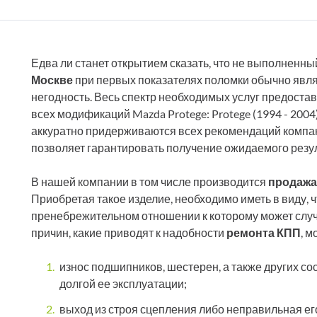
Едва ли станет открытием сказать, что не выполненн
Москве
при первых показателях поломки обычно являе
негодность. Весь спектр необходимых услуг предост
всех модификаций Mazda Protege: Protege (1994 - 2004)
аккуратно придерживаются всех рекомендаций компан
позволяет гарантировать получение ожидаемого резул
В нашей компании в том числе производится
продажа
Приобретая такое изделие, необходимо иметь в виду, 
пренебрежительном отношении к которому может случи
причин, какие приводят к надобности
ремонта КПП
, м
износ подшипников, шестерен, а также других со
долгой ее эксплуатации;
выход из строя сцепления либо неправильная ег