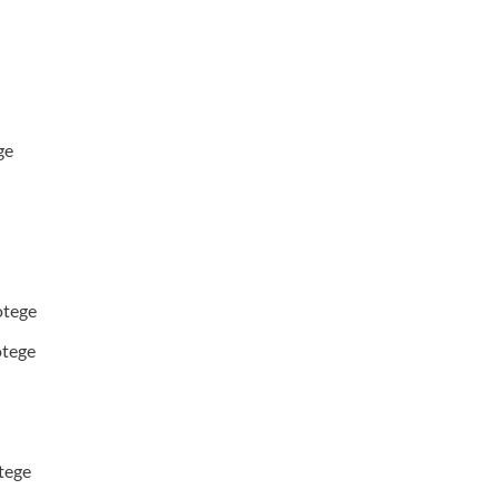
ge
otege
tege
tege