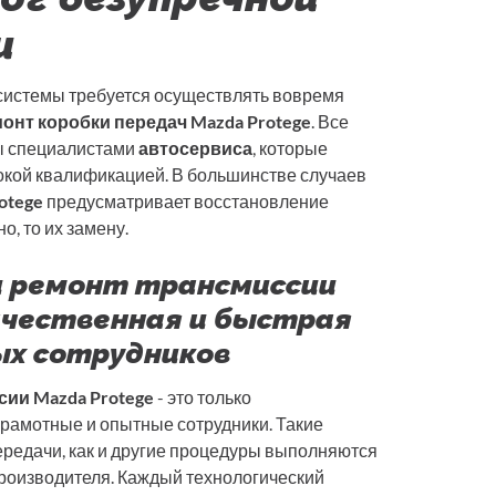
и
системы требуется осуществлять вовремя
онт коробки передач Mazda Protege
. Все
ы специалистами
автосервиса
, которые
ысокой квалификацией. В большинстве случаев
otege
предусматривает восстановление
о, то их замену.
и ремонт трансмиссии
качественная и быстрая
х сотрудников
ии Mazda Protege
- это только
грамотные и опытные сотрудники. Такие
ередачи, как и другие процедуры выполняются
производителя. Каждый технологический