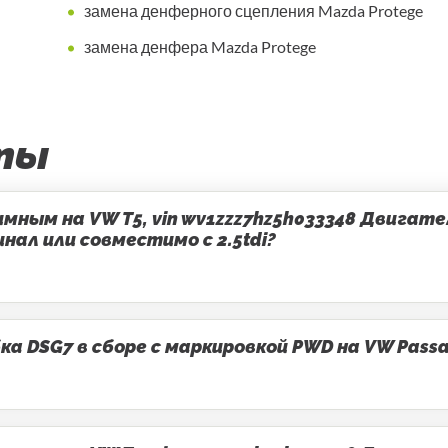
замена денферного сцепления Mazda Protege
замена денфера Mazda Protege
ты
ным на VW T5, vin wv1zzz7hz5h033348 Двигатель
ал или совместимо с 2.5tdi?
 DSG7 в сборе с маркировкой PWD на VW Passa