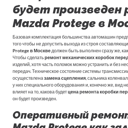
будет произведен
Mazda Protege в Мо
Базовая комплектация большинства автомашин предп
того чтобы не допустить выхода из строя составляющ
Protege в Москве
должен быть выполнен сразу же, ка
Чтобы сделать
ремонт механических коробок пере
изделий, хотя часть поломок можно устранить и без 
передач. Техническое состояние системы трансмиссии 
осуществлена
замена сцепления
, сальника коленва
у них специального оборудования и, конечно же, вид н
влияет на то, какова будет
цена ремонта коробки пер
он будет произведен.
Оперативный ремонт
Mazda Protege как за