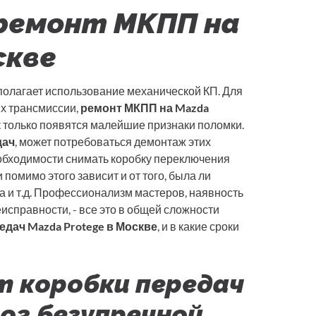
 ремонт МКПП на
скве
олагает использование механической КП. Для
их трансмиссии,
ремонт МКПП на Mazda
к только появятся малейшие признаки поломки.
дач
, может потребоваться демонтаж этих
необходимости снимать коробку переключения
помимо этого зависит и от того, была ли
ла и т.д. Профессионализм мастеров, наявность
еисправности, - все это в общей сложности
едач Mazda Protege в Москве
, и в какие сроки
 коробки передач
лог безупречной