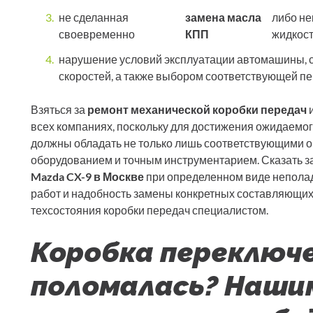
не сделанная
замена масла
либо н
своевременно
КПП
жидкост
нарушение условий эксплуатации автомашины, 
скоростей, а также выбором соответствующей пе
Взяться за
ремонт механической коробки передач
и
всех компаниях, поскольку для достижения ожидаемог
должны обладать не только лишь соответствующими о
оборудованием и точным инструментарием. Сказать з
Mazda CX-9 в Москве
при определенном виде неполад
работ и надобность замены конкретных составляющих
техсостояния коробки передач специалистом.
Коробка переключ
поломалась? Наши