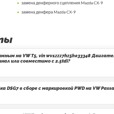
замена денферного сцепления Mazda CX-9
замена денфера Mazda CX-9
ты
ным на VW T5, vin wv1zzz7hz5h033348 Двигатель
ал или совместимо с 2.5tdi?
 DSG7 в сборе с маркировкой PWD на VW Passa