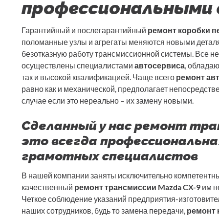
профессиональными
Гарантийный и послегарантийный
ремонт коробки п
поломанные узлы и агрегаты меняются новыми деталя
безотказную работу трансмиссионной системы. Все 
осуществлены специалистами
автосервиса
, облада
так и высокой квалификацией. Чаще всего
ремонт авт
равно как и механической, предполагает непосредств
случае если это нереально – их замену новыми.
Сделанный у нас ремонт тран
это всегда профессиональна
грамотных специалистов
В нашей компании заняты исключительно компетентны
качественный
ремонт трансмиссии Mazda CX-9
им н
Четкое соблюдение указаний предприятия-изготовите
наших сотрудников, будь то замена передачи,
ремонт 