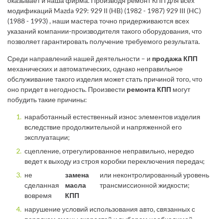
оказывает и наша фирма. Производя ремонт КПП для всех
модификаций Mazda 929: 929 II (HB) (1982 - 1987) 929 III (HC)
(1988 - 1993) , наши мастера точно придерживаются всех
указаний компании-производителя такого оборудования, что
позволяет гарантировать получение требуемого результата.
Среди направлений нашей деятельности – и
продажа КПП
механических и автоматических, однако неправильное
обслуживание такого изделия может стать причиной того, что
оно придет в негодность. Произвести
ремонта КПП
могут
побудить такие причины:
наработанный естественный износ элементов изделия
вследствие продолжительной и напряженной его
эксплуатации;
сцепление, отрегулированное неправильно, нередко
ведет к выходу из строя коробки переключения передач;
не
замена
или неконтролированный уровень
сделанная
масла
трансмиссионной жидкости;
вовремя
КПП
нарушение условий использования авто, связанных с