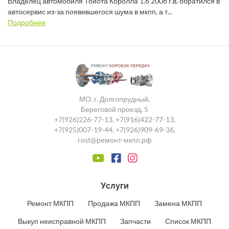
Владелец автомобиля Тойота Королла 1.6 2008 г.в. обратился в
автосервис из-за появившегося шума в мкпп, а т...
Подробнее
МО. г. Долгопрудный,
Береговой проезд, 5
+7(926)226-77-13
,
+7(916)422-77-13
,
+7(925)007-19-44
,
+7(926)909-69-36
,
rost@ремонт-мкпп.рф
Услуги
Ремонт МКПП
Продажа МКПП
Замена МКПП
Выкуп неисправной МКПП
Запчасти
Список МКПП