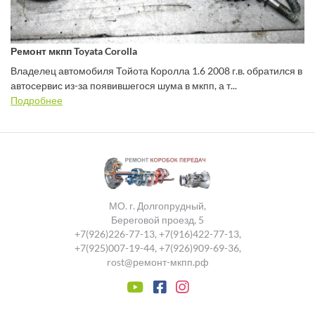
Ремонт мкпп Toyata Corolla
Владелец автомобиля Тойота Королла 1.6 2008 г.в. обратился в
автосервис из-за появившегося шума в мкпп, а т...
Подробнее
МО. г. Долгопрудный,
Береговой проезд, 5
+7(926)226-77-13
,
+7(916)422-77-13
,
+7(925)007-19-44
,
+7(926)909-69-36
,
rost@ремонт-мкпп.рф