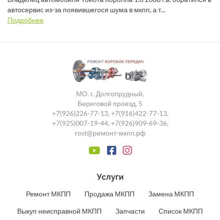
автосервис из-за появившегося шума в мкпп, а т...
Подробнее
МО. г. Долгопрудный,
Береговой проезд, 5
+7(926)226-77-13
,
+7(916)422-77-13
,
+7(925)007-19-44
,
+7(926)909-69-36
,
rost@ремонт-мкпп.рф
Услуги
Ремонт МКПП
Продажа МКПП
Замена МКПП
Выкуп неисправной МКПП
Запчасти
Список МКПП