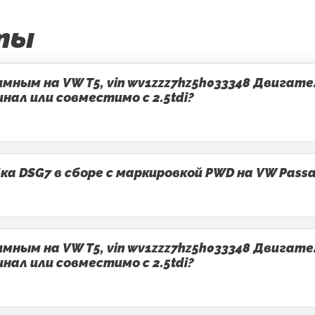
ты
ным на VW T5, vin wv1zzz7hz5h033348 Двигатель
ал или совместимо с 2.5tdi?
 DSG7 в сборе с маркировкой PWD на VW Passa
ным на VW T5, vin wv1zzz7hz5h033348 Двигатель
ал или совместимо с 2.5tdi?