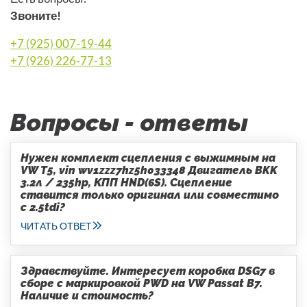
Звоните!
+7 (925) 007-19-44
+7 (926) 226-77-13
Вопросы - ответы
Нужен комплект сцепления с выжимным на
VW T5, vin wv1zzz7hz5h033348 Двигатель BKK
3.2л / 235hp, КПП HND(6S). Сцепление
ставится только оригинал или совместимо
с 2.5tdi?
ЧИТАТЬ ОТВЕТ
Здравствуйте. Интересует коробка DSG7 в
сборе с маркировкой PWD на VW Passat B7.
Наличие и стоимость?