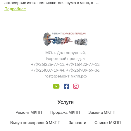
автосервис из-за появившегося шума в мкпп, а т...
Подробнее
МО. г. Долгопрудный,
Береговой проезд, 5
+7(926)226-77-13
,
+7(916)422-77-13
,
+7(925)007-19-44
,
+7(926)909-69-36
,
rost@ремонт-мкпп.рф
Услуги
Ремонт МКПП
Продажа МКПП
Замена МКПП
Выкуп неисправной МКПП
Запчасти
Список МКПП