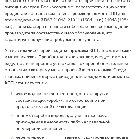
показателях поломки обычно является причиной того, что она
выходит из строя. Весь ассортимент соответствующих услуг
предоставляет наша компания. Производя ремонт КПП для
всех модификаций ВАЗ 21043: 21041 (1984 - н.в.) 21043 (1984 -
н.в.) , наши мастера в точности соблюдают все рекомендации
производителя соответствующего оборудования, что
гарантирует получение требуемого результата.
У нас в том числе производится
продажа КПП
автоматических
и механических. Приобретая такое изделие, следует иметь в
виду, что это непростое устройство, при пренебрежительном
отношении к которому может произойти его поломка. Среди
главных причин, которые приводят к необходимости
ремонта
КПП
, стоит отметить:
износ подшипников, шестерен, а также других
составляющих коробки, что естественно при
продолжительной ее эксплуатации;
поломка коробки передач, случившаяся из-за
прихождения в негодность либо неправильной
регулировки сцепления;
нерегулярное
замена
, контроль количества